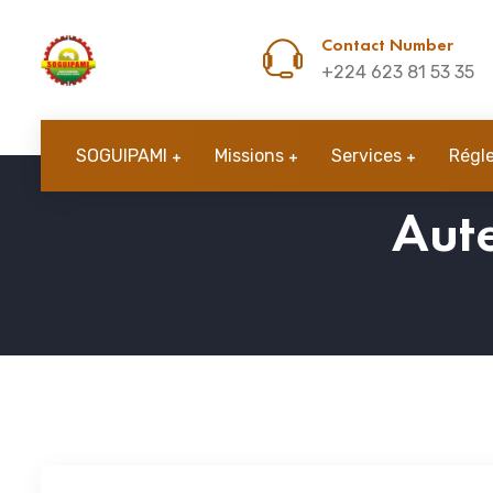
Contact Number
+224 623 81 53 35
SOGUIPAMI
Missions
Services
Régl
Aute