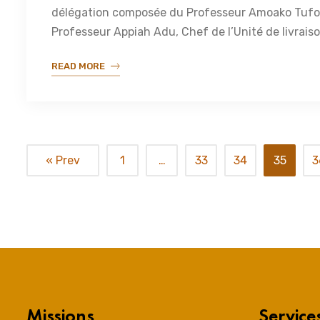
délégation composée du Professeur Amoako Tufour
Professeur Appiah Adu, Chef de l’Unité de livraiso
READ MORE
« Prev
1
…
33
34
35
3
Missions
Service