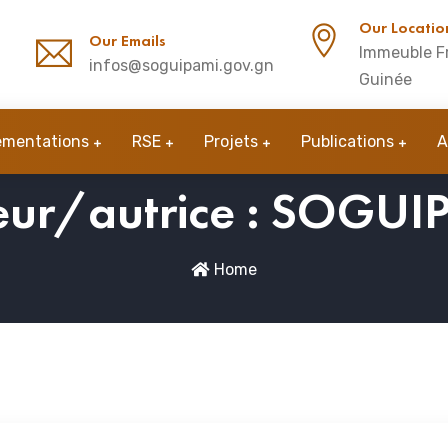
Our Locatio
Our Emails
Immeuble Fr
infos@soguipami.gov.gn
Guinée
ementations
RSE
Projets
Publications
A
ur/autrice :
SOGUI
Home