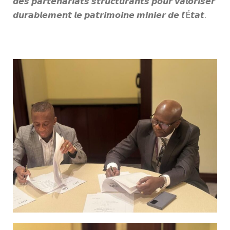
𝙙𝙚𝙨 𝙥𝙖𝙧𝙩𝙚𝙣𝙖𝙧𝙞𝙖𝙩𝙨 𝙨𝙩𝙧𝙪𝙘𝙩𝙪𝙧𝙖𝙣𝙩𝙨 𝙥𝙤𝙪𝙧 𝙫𝙖𝙡𝙤𝙧𝙞𝙨𝙚𝙧
𝙙𝙪𝙧𝙖𝙗𝙡𝙚𝙢𝙚𝙣𝙩 𝙡𝙚 𝙥𝙖𝙩𝙧𝙞𝙢𝙤𝙞𝙣𝙚 𝙢𝙞𝙣𝙞𝙚𝙧 𝙙𝙚 𝙡’É𝙩𝙖𝙩.