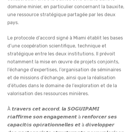
domaine minier, en particulier concernant la bauxite,
une ressource stratégique partagée par les deux
pays.
Le protocole d’accord signé à Miami établit les bases
d’une coopération scientifique, technique et
stratégique entre les deux institutions. Il prévoit
notamment la mise en œuvre de projets conjoints,
l’échange d’expertises, l’organisation de séminaires
et de missions d’échange, ainsi que la réalisation
d’études dans le domaine de l’exploration et de la
valorisation des ressources minières.
À 𝙩𝙧𝙖𝙫𝙚𝙧𝙨 𝙘𝙚𝙩 𝙖𝙘𝙘𝙤𝙧𝙙, 𝙡𝙖 𝙎𝙊𝙂𝙐𝙄𝙋𝘼𝙈𝙄
𝙧é𝙖𝙛𝙛𝙞𝙧𝙢𝙚 𝙨𝙤𝙣 𝙚𝙣𝙜𝙖𝙜𝙚𝙢𝙚𝙣𝙩 à 𝙧𝙚𝙣𝙛𝙤𝙧𝙘𝙚𝙧 𝙨𝙚𝙨
𝙘𝙖𝙥𝙖𝙘𝙞𝙩é𝙨 𝙤𝙥é𝙧𝙖𝙩𝙞𝙤𝙣𝙣𝙚𝙡𝙡𝙚𝙨 𝙚𝙩 à 𝙙é𝙫𝙚𝙡𝙤𝙥𝙥𝙚𝙧